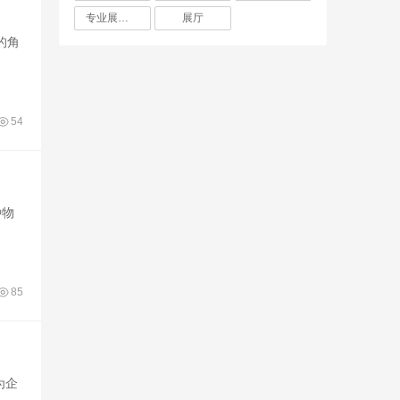
专业展厅设计
展厅
的角
54
种物
85
为企