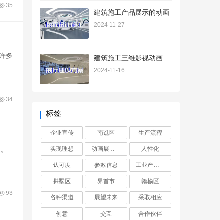
35
建筑施工产品展示的动画
2024-11-27
许多
建筑施工三维影视动画
2024-11-16
34
标签
企业宣传
南谯区
生产流程
品。
实现理想
动画展示工业
人性化
认可度
参数信息
工业产品动画
拱墅区
界首市
赣榆区
93
各种渠道
展望未来
采取相应
创意
交互
合作伙伴