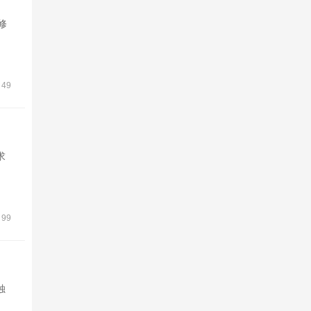
修
49
求
99
独