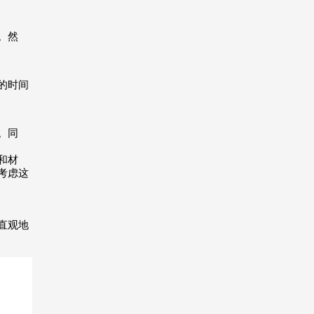
。然
的时间
。同
和材
考虑这
直观地