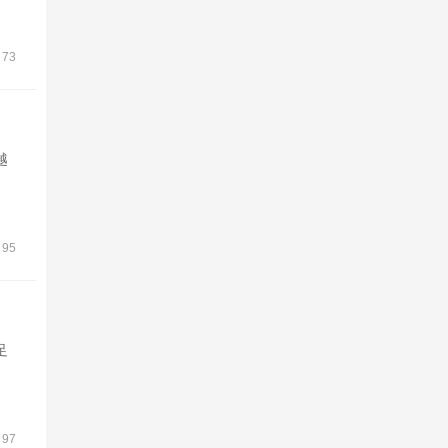
73
越
95
足
97