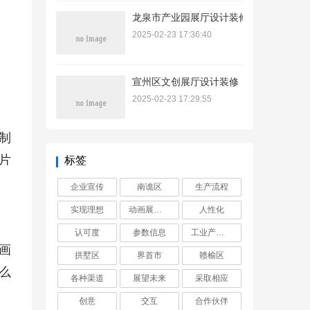
龙泉市产业园展厅设计装修
2025-02-23 17:36:40
宣州区文创展厅设计装修
2025-02-23 17:29:55
制
片
标签
企业宣传
南谯区
生产流程
实现理想
动画展示工业
人性化
认可度
参数信息
工业产品动画
画
拱墅区
界首市
赣榆区
么
各种渠道
展望未来
采取相应
创意
交互
合作伙伴