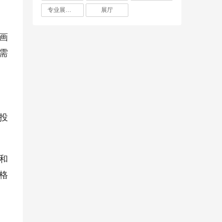
专业展厅设计
展厅
画
需
投
。
和
格