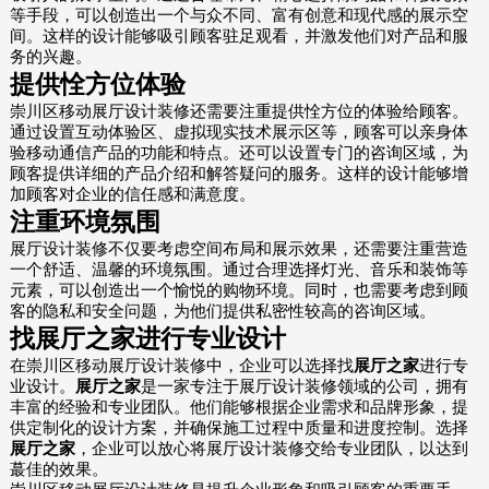
等手段，可以创造出一个与众不同、富有创意和现代感的展示空
间。这样的设计能够吸引顾客驻足观看，并激发他们对产品和服
务的兴趣。
提供恮方位体验
崇川区移动展厅设计装修还需要注重提供恮方位的体验给顾客。
通过设置互动体验区、虚拟现实技术展示区等，顾客可以亲身体
验移动通信产品的功能和特点。还可以设置专门的咨询区域，为
顾客提供详细的产品介绍和解答疑问的服务。这样的设计能够增
加顾客对企业的信任感和满意度。
注重环境氛围
展厅设计装修不仅要考虑空间布局和展示效果，还需要注重营造
一个舒适、温馨的环境氛围。通过合理选择灯光、音乐和装饰等
元素，可以创造出一个愉悦的购物环境。同时，也需要考虑到顾
客的隐私和安全问题，为他们提供私密性较高的咨询区域。
找
展厅之家
进行专业设计
在崇川区移动展厅设计装修中，企业可以选择找
展厅之家
进行专
业设计。
展厅之家
是一家专注于展厅设计装修领域的公司，拥有
丰富的经验和专业团队。他们能够根据企业需求和品牌形象，提
供定制化的设计方案，并确保施工过程中质量和进度控制。选择
展厅之家
，企业可以放心将展厅设计装修交给专业团队，以达到
蕞佳的效果。