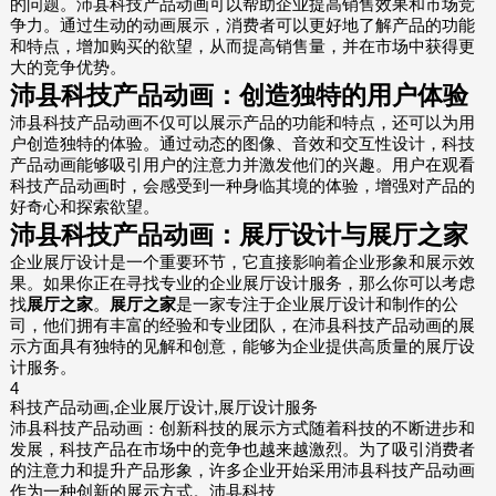
的问题。沛县科技产品动画可以帮助企业提高销售效果和市场竞
争力。通过生动的动画展示，消费者可以更好地了解产品的功能
和特点，增加购买的欲望，从而提高销售量，并在市场中获得更
大的竞争优势。
沛县科技产品动画：创造独特的用户体验
沛县科技产品动画不仅可以展示产品的功能和特点，还可以为用
户创造独特的体验。通过动态的图像、音效和交互性设计，科技
产品动画能够吸引用户的注意力并激发他们的兴趣。用户在观看
科技产品动画时，会感受到一种身临其境的体验，增强对产品的
好奇心和探索欲望。
沛县科技产品动画：展厅设计与
展厅之家
企业展厅设计是一个重要环节，它直接影响着企业形象和展示效
果。如果你正在寻找专业的企业展厅设计服务，那么你可以考虑
找
展厅之家
。
展厅之家
是一家专注于企业展厅设计和制作的公
司，他们拥有丰富的经验和专业团队，在沛县科技产品动画的展
示方面具有独特的见解和创意，能够为企业提供高质量的展厅设
计服务。
4
科技产品动画,企业展厅设计,展厅设计服务
沛县科技产品动画：创新科技的展示方式随着科技的不断进步和
发展，科技产品在市场中的竞争也越来越激烈。为了吸引消费者
的注意力和提升产品形象，许多企业开始采用沛县科技产品动画
作为一种创新的展示方式。沛县科技