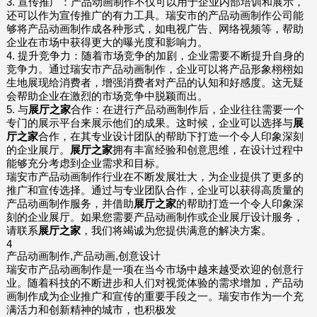
3. 宣传推广：产品动画制作不仅可以用于企业内部培训和展示，
还可以作为宣传推广的有力工具。瑞安市的产品动画制作公司能
够将产品动画制作成各种形式，如电视广告、网络视频等，帮助
企业在市场中获得更大的曝光度和影响力。
4. 提升竞争力：随着市场竞争的加剧，企业需要不断提升自身的
竞争力。通过瑞安市产品动画制作，企业可以将产品形象栩栩如
生地展现给消费者，增强消费者对产品的认知和好感度。这无疑
会帮助企业在激烈的市场竞争中脱颖而出。
5. 与
展厅之家
合作：在进行产品动画制作后，企业往往需要一个
专门的展示平台来展示他们的成果。这时候，企业可以选择与
展
厅之家
合作，在其专业设计团队的帮助下打造一个令人印象深刻
的企业展厅。
展厅之家
拥有丰富经验和创意思维，在设计过程中
能够充分考虑到企业需求和目标。
瑞安市产品动画制作行业在不断发展壮大，为企业提供了更多的
推广和宣传选择。通过与专业团队合作，企业可以获得高质量的
产品动画制作服务，并借助
展厅之家
的帮助打造一个令人印象深
刻的企业展厅。如果您需要产品动画制作或企业展厅设计服务，
请联系
展厅之家
，我们将竭诚为您提供满意的解决方案。
4
产品动画制作,产品动画,创意设计
瑞安市产品动画制作是一项在当今市场中越来越受欢迎的创意行
业。随着科技的不断进步和人们对视觉体验的需求增加，产品动
画制作成为企业推广和宣传的重要手段之一。瑞安市作为一个充
满活力和创新精神的城市，也积极发