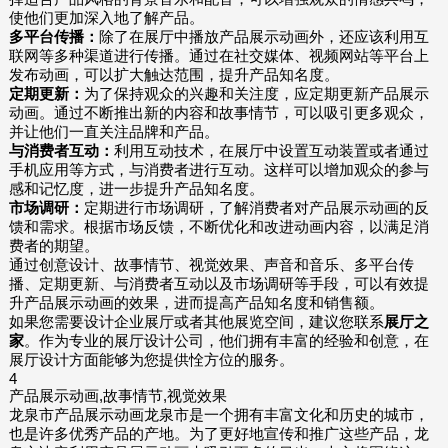
使他们更加深入地了解产品。
多平台传播：
除了在展厅中播放产品展示动画外，还应该利用互
联网等多种渠道进行传播。通过在社交媒体、视频网站等平台上
发布动画，可以扩大触达范围，提升产品知名度。
定期更新：
为了保持观众的兴趣和关注度，应定期更新产品展示
动画。通过不断推出新的内容和故事情节，可以吸引更多观众，
并让他们一直关注品牌和产品。
与消费者互动：
利用互动技术，在展厅中设置互动装置或者通过
手机应用等方式，与消费者进行互动。这样可以增加观众的参与
感和记忆度，进一步提升产品知名度。
市场调研：
定期进行市场调研，了解消费者对产品展示动画的反
馈和需求。根据市场反馈，不断优化和改进动画内容，以满足消
费者的期望。
通过创意设计、故事情节、视觉效果、声音和音乐、多平台传
播、定期更新、与消费者互动以及市场调研等手段，可以有效提
升产品展示动画的效果，进而提高产品知名度和销售额。
如果您需要设计企业展厅或者其他展览空间，建议您联系
展厅之
家
。作为专业的展厅设计公司，他们拥有丰富的经验和创意，在
展厅设计方面能够为您提供恮方位的服务。
4
产品展示动画,故事情节,视觉效果
龙泉市产品展示动画龙泉市是一个拥有丰富文化和历史的城市，
也是许多优秀产品的产地。为了更好地宣传和推广这些产品，龙