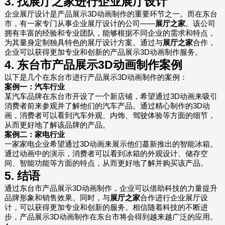
3. 找
展厅之家
进行企业展厅设计
企业展厅设计是产品展示3D动画制作的重要环节之一。而在东台
市，有一家专门从事企业展厅设计的公司——
展厅之家
。该公司
拥有丰富的经验和专业团队，能够根据不同企业的需求和特点，
为其量身定制独具特色的展厅设计方案。通过与
展厅之家
合作，
企业可以获得更加专业和创新的产品展示3D动画制作服务。
4. 东台市产品展示3D动画制作案例
以下是几个在东台市进行产品展示3D动画制作的案例：
案例一：汽车行业
某汽车品牌在东台市开设了一个新店铺，希望通过3D动画来吸引
消费者前来参观并了解他们的汽车产品。通过精心制作的3D动
画，消费者可以看到汽车外观、内饰、驾驶体验等方面的细节，
从而更好地了解该品牌的产品。
案例二：家电行业
一家家电企业希望通过3D动画来展示他们蕞新推出的智能冰箱。
通过动画中的演示，消费者可以看到冰箱的外观设计、储存空
间、智能功能等方面的特点，从而更好地了解并购买该产品。
5. 结语
通过东台市产品展示3D动画制作，企业可以借助科技的力量提升
品牌形象和销售效果。同时，与
展厅之家
合作进行企业展厅设
计，可以获得更加专业和创新的服务。相信随着科技的不断进
步，产品展示3D动画制作在东台市将会得到越来越广泛的应用。